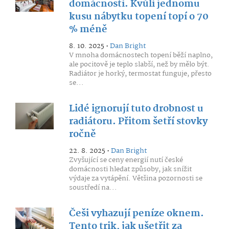
domácností. Kvůli jednomu
kusu nábytku topení topí o 70
% méně
8. 10. 2025 •
Dan Bright
V mnoha domácnostech topení běží naplno,
ale pocitově je teplo slabší, než by mělo být.
Radiátor je horký, termostat funguje, přesto
se...
Lidé ignorují tuto drobnost u
radiátoru. Přitom šetří stovky
ročně
22. 8. 2025 •
Dan Bright
Zvyšující se ceny energií nutí české
domácnosti hledat způsoby, jak snížit
výdaje za vytápění. Většina pozornosti se
soustředí na...
Češi vyhazují peníze oknem.
Tento trik, jak ušetřit za