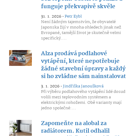
funguje překvapivě skvěle
31. 1. 2026 •
Petr Eybl
Není žádným tajemstvím, že obyvatelé
Japonska žijí v mnoha ohledech jinak než
Evropané, tamější život je skutečně velmi
specifický....
Alza prodává podlahové
vytápění, které nepotřebuje
žádné stavební úpravy a každý
si ho zvládne sám nainstalovat
3. 1. 2026 •
Jindřiška Janoušková
Při výběru podlahového vytápění lidé dosud
volili mezi teplovodním systémem a
elektrickými rohožemi. Obě varianty mají
jedno společné:...
Zapomeňte na alobal za
radiátorem. Kutil odhalil