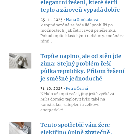
elegantní řešení, které šetří
teplo a zároveň vypadá dobře
25. 11. 2025 •
Hana Smětáková
V topné sezóně se řada lidí poohlíží po
možnostech, jak šetřit svou peněženku.
Pokud topíte klasickými radiátory, možná za
nimi...
Topíte naplno, ale od stěn jde
zima: Stejný problém řeší
půlka republiky. Přitom řešení
je směšně jednoduché
31. 10. 2025 •
Petra Černá
Někdo už topit začal, jiný ještě vyčkává.
Míra domácí teploty závisí také na
konstrukci, zateplení a celkové
energetické...
Tento spotřebič vám žere
elektřinu úplně zbytečně.