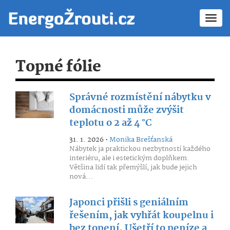
Toggl
navig
Topné fólie
Správné rozmístění nábytku v
domácnosti může zvýšit
teplotu o 2 až 4 °C
31. 1. 2026 •
Monika Brešťanská
Nábytek ja praktickou nezbytností každého
interiéru, ale i estetickým doplňkem.
Většina lidí tak přemýšlí, jak bude jejich
nová...
Japonci přišli s geniálním
řešením, jak vyhřát koupelnu i
bez topení. Ušetří to peníze a