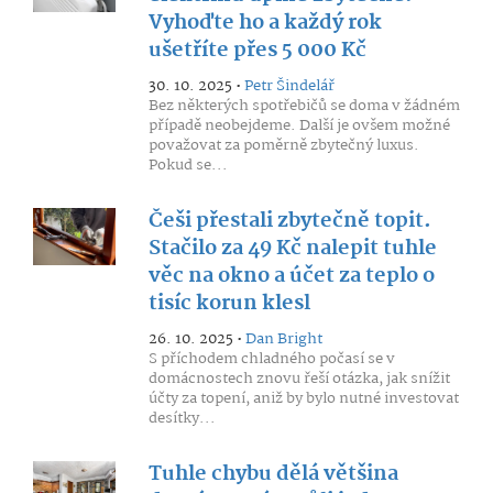
Vyhoďte ho a každý rok
ušetříte přes 5 000 Kč
30. 10. 2025 •
Petr Šindelář
Bez některých spotřebičů se doma v žádném
případě neobejdeme. Další je ovšem možné
považovat za poměrně zbytečný luxus.
Pokud se...
Češi přestali zbytečně topit.
Stačilo za 49 Kč nalepit tuhle
věc na okno a účet za teplo o
tisíc korun klesl
26. 10. 2025 •
Dan Bright
S příchodem chladného počasí se v
domácnostech znovu řeší otázka, jak snížit
účty za topení, aniž by bylo nutné investovat
desítky...
Tuhle chybu dělá většina