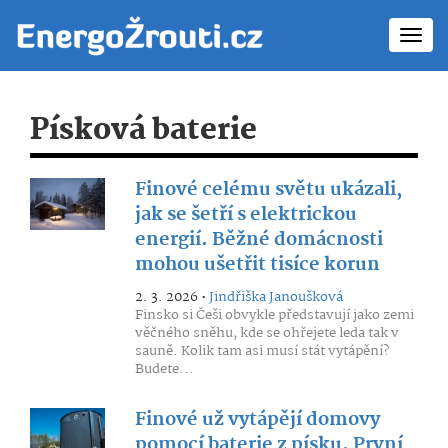
Toggl
navig
Písková baterie
Finové celému světu ukázali,
jak se šetří s elektrickou
energií. Běžné domácnosti
mohou ušetřit tisíce korun
2. 3. 2026 •
Jindřiška Janoušková
Finsko si Češi obvykle představují jako zemi
věčného sněhu, kde se ohřejete leda tak v
sauně. Kolik tam asi musí stát vytápění?
Budete...
Finové už vytápějí domovy
pomocí baterie z písku. První