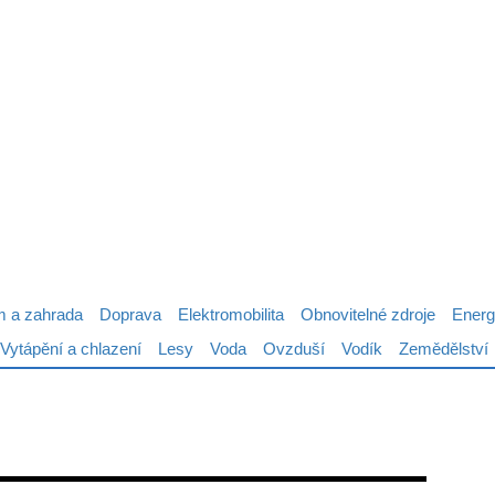
 a zahrada
Doprava
Elektromobilita
Obnovitelné zdroje
Energ
Vytápění a chlazení
Lesy
Voda
Ovzduší
Vodík
Zemědělství