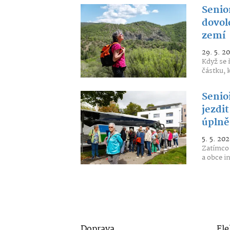
Senior
dovol
zemí
29. 5. 2
Když se 
částku, 
Senio
jezdi
úplně
5. 5. 202
Zatímco 
a obce i
Doprava
Ele