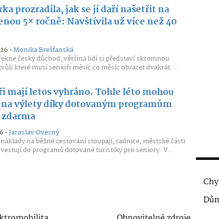
ka prozradila, jak se jí daří našetřit na
enou 5× ročně: Navštívila už více než 40
026 •
Monika Brešťanská
řekne český důchod, většina lidí si představí skromnou
kvůli které musí senioři měsíc co měsíc obracet dvakrát...
ři mají letos vyhráno. Tohle léto mohou
t na výlety díky dotovaným programům
 zdarma
6 •
Jaroslav Ovesný
náklady na běžné cestování stoupají, radnice, městské části
nvestují do programů dotované turistiky pro seniory. V...
Chy
Dům
ktromobilita
Obnovitelné zdroje