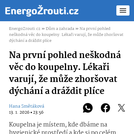
Toggl
navig
EnergoZrouti.cz
»
Dům a zahrada
»
Na první pohled
neškodná věc do koupelny. Lékaři varují, že může zhoršovat
dýchání a dráždit plíce
Na první pohled neškodná
věc do koupelny. Lékaři
varují, že může zhoršovat
dýchání a dráždit plíce
Hana Smětáková
13. 1. 2026 ▪ 23:56
Koupelna je místem, kde dbáme na
hygienické prostředí a kde si po celém