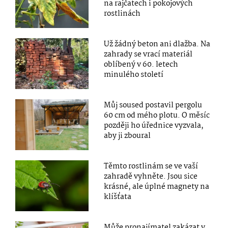
na rajčatech i pokojových
rostlinách
Už žádný beton ani dlažba. Na
zahrady se vrací materiál
oblíbený v 60. letech
minulého století
Můj soused postavil pergolu
60 cm od mého plotu. O měsíc
později ho úřednice vyzvala,
aby ji zboural
Těmto rostlinám se ve vaší
zahradě vyhněte. Jsou sice
krásné, ale úplné magnety na
klíšťata
Může pronajímatel zakázat v