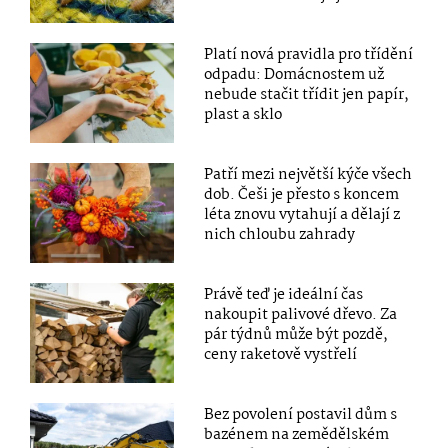
Platí nová pravidla pro třídění
odpadu: Domácnostem už
nebude stačit třídit jen papír,
plast a sklo
Patří mezi největší kýče všech
dob. Češi je přesto s koncem
léta znovu vytahují a dělají z
nich chloubu zahrady
Právě teď je ideální čas
nakoupit palivové dřevo. Za
pár týdnů může být pozdě,
ceny raketově vystřelí
Bez povolení postavil dům s
bazénem na zemědělském