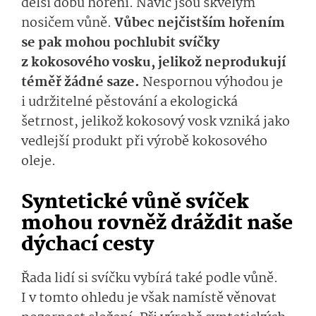
delší dobu hoření. Navíc jsou skvělým
nosičem vůně.
Vůbec nejčistším hořením
se pak mohou pochlubit svíčky
z kokosového vosku, jelikož neprodukují
téměř žádné saze.
Nespornou výhodou je
i udržitelné pěstování a ekologická
šetrnost, jelikož kokosový vosk vzniká jako
vedlejší produkt při výrobě kokosového
oleje.
Syntetické vůně svíček
mohou rovněž dráždit naše
dýchací cesty
Řada lidí si svíčku vybírá také podle vůně.
I v tomto ohledu je však namístě věnovat