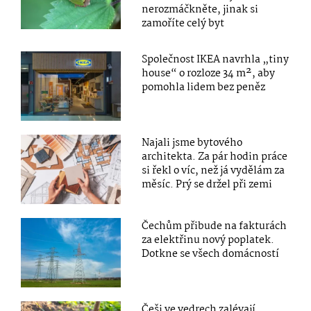
nerozmáčkněte, jinak si
zamoříte celý byt
Společnost IKEA navrhla „tiny
house“ o rozloze 34 m², aby
pomohla lidem bez peněz
Najali jsme bytového
architekta. Za pár hodin práce
si řekl o víc, než já vydělám za
měsíc. Prý se držel při zemi
Čechům přibude na fakturách
za elektřinu nový poplatek.
Dotkne se všech domácností
Češi ve vedrech zalévají