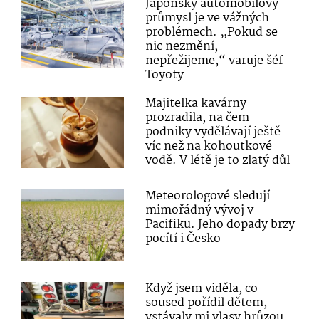
Japonský automobilový
průmysl je ve vážných
problémech. „Pokud se
nic nezmění,
nepřežijeme,“ varuje šéf
Toyoty
Majitelka kavárny
prozradila, na čem
podniky vydělávají ještě
víc než na kohoutkové
vodě. V létě je to zlatý důl
Meteorologové sledují
mimořádný vývoj v
Pacifiku. Jeho dopady brzy
pocítí i Česko
Když jsem viděla, co
soused pořídil dětem,
vstávaly mi vlasy hrůzou.