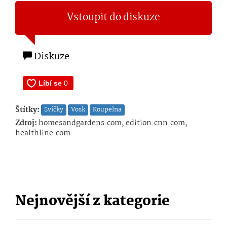
Vstoupit do diskuze
Diskuze
Štítky:
Svíčky
Vosk
Koupelna
Zdroj:
homesandgardens.com, edition.cnn.com,
healthline.com
Nejnovější z kategorie