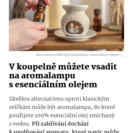
Alternativou může být aromalampa s esenciálním olejem ,
...
V koupelně můžete vsadit
na aromalampu
s esenciálním o­lejem
Skvělou alternativou oproti klasickým
svíčkám může být aromalampa, do které
použijete 100% esenciální olej smíchaný
s vodou.
Při zahřívání dochází
k uvolňování aromatu, které navíc může