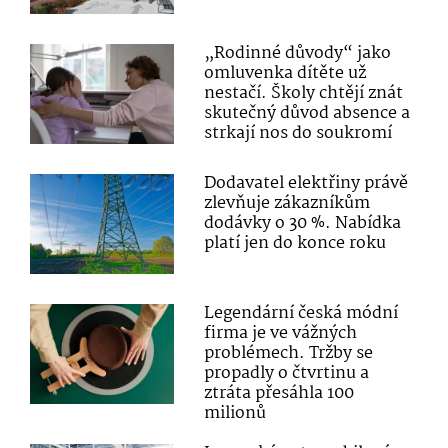
„Rodinné důvody“ jako
omluvenka dítěte už
nestačí. Školy chtějí znát
skutečný důvod absence a
strkají nos do soukromí
Dodavatel elektřiny právě
zlevňuje zákazníkům
dodávky o 30 %. Nabídka
platí jen do konce roku
Legendární česká módní
firma je ve vážných
problémech. Tržby se
propadly o čtvrtinu a
ztráta přesáhla 100
milionů