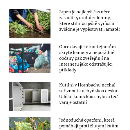
Srpen je nejlepší čas něco
zasadit: 5 druhů zeleniny,
které stihnou ještě vyrůst a
zvládne je vypěstovat i amatér
Obce dávají ke kontejnerům
skryté kamery a nepořádné
občany pak zveřejňují na
internetu jako odstrašující
příklady
Kutil si v Hornbachu nechal
seříznout kuchyňskou desku.
Udělal komickou chybu a teď
varuje ostatní
Jednoduchá opatření, která
pomáhají proti žlutým listům