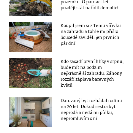
pozemku. O patnáct let
později stát nařídil demolici
Koupil jsem si z Temu vířivku
na zahradu a tohle mi přišlo.
Sousedé záviděli jen prvních
pár dní
Kdo zasadí první hlízy v srpnu,
bude mít na podzim
nejkrásnější zahradu. Záhony
rozzáří záplava barevných
květů
Darovaný byt rozhádal rodinu
na 20 let. Dokud sestra byt
neprodá a nedá mi půlku,
nepromluvím s ní