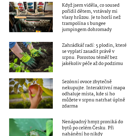
Když jsem viděla, co soused
pořídil dětem, vstávaly mi
vlasy hrůzou. Je to horší než
trampolína s bungee
jumpingem dohromady
Zahrádkář radí: 5 plodin, které
se vyplatí zasadit právě v
srpnu. Porostou téměř bez
jakékoliv péče až do podzimu
Sezónní ovoce zbytečně
nekupujte. Interaktivní mapa
odhaluje místa, kde si ho
můžete v srpnu natrhat úplně
zdarma
Nenápadný hmyz proniká do
bytů po celém Česku. Při
nahánění ho nikdy