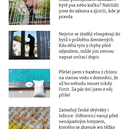
bytě psa nebo kočku? Nahlídli
jsme do zákona a zjistili, kde je
pravda
Nejvíce se zloději vloupávají do
bytů v průběhu dovolených.
Kdo dělá tyto 3 chyby před
odjezdem, může jim rovnou
napsat uvítací dopis
Přešel jsem v bazénu z chloru
na slanou vodu v domnění, že
už ho nebudu muset nikdy
čistit. Za pár dní jsem o něj
přišel
Zamořují české obýváky i
ložnice: Odborníci varují před
nenápadným hmyzem,
kterého se zbavuje jen těžko