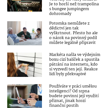
Je to horší než trampolína
s bungee jumpingem
dohromady
Potomka nemůžete z
dědictví jen tak
vyškrtnout. Přesto ho ale
o nárok na povinný podíl
můžete legálně připravit
Markéta našla ve výdejním
boxu cizí balíček a spustila
pátrání na internetu, kdo
si vyzvedl ten její. Reakce
lidí byly překvapivé
Používáte v práci umělou
inteligenci? Od srpna
budete povinni její využití
přiznat, jinak hrozí
finanční postih