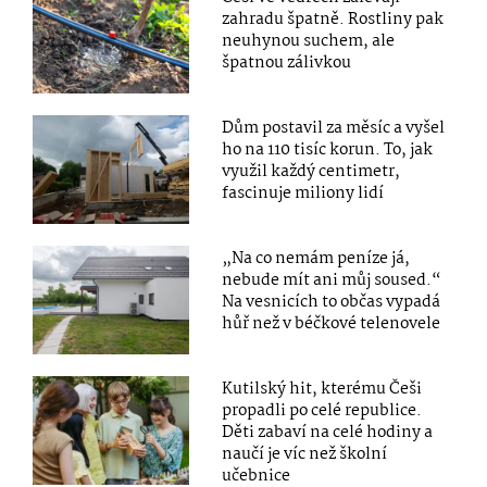
zahradu špatně. Rostliny pak
neuhynou suchem, ale
špatnou zálivkou
Dům postavil za měsíc a vyšel
ho na 110 tisíc korun. To, jak
využil každý centimetr,
fascinuje miliony lidí
„Na co nemám peníze já,
nebude mít ani můj soused.“
Na vesnicích to občas vypadá
hůř než v béčkové telenovele
Kutilský hit, kterému Češi
propadli po celé republice.
Děti zabaví na celé hodiny a
naučí je víc než školní
učebnice