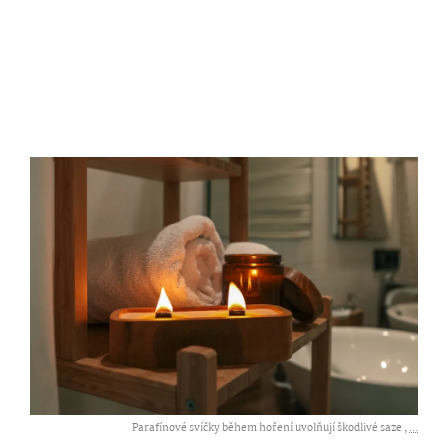
Parafínové svíčky během hoření uvolňují škodlivé saze ,
...