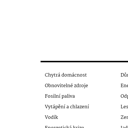
Chytrá domácnost
Dů
Obnovitelné zdroje
Ene
Fosilní paliva
Od
Vytápění a chlazení
Le
Vodík
Ze