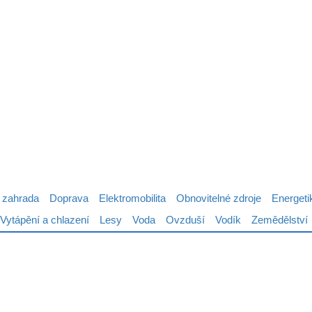
 zahrada
Doprava
Elektromobilita
Obnovitelné zdroje
Energeti
Vytápění a chlazení
Lesy
Voda
Ovzduší
Vodík
Zemědělství