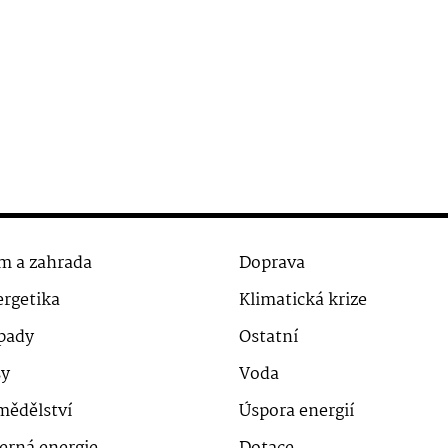
m a zahrada
Doprava
rgetika
Klimatická krize
pady
Ostatní
sy
Voda
mědělství
Úspora energií