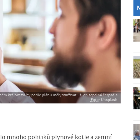
ém království by podle plánu měly využívat už jen tepelná čerpadla
Foto
: Unsplash
alo mnoho politiků plynové kotle a zemní