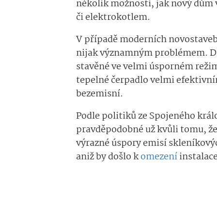
několik možností, jak nový dům 
či elektrokotlem.
V případě moderních novostaveb
nijak významným problémem. Dík
stavěné ve velmi úsporném reži
tepelné čerpadlo velmi efektivní
bezemisní.
Podle politiků ze Spojeného král
pravděpodobné už kvůli tomu, že
výrazné úspory emisí skleníkovýc
aniž by došlo k
omezení
instalace