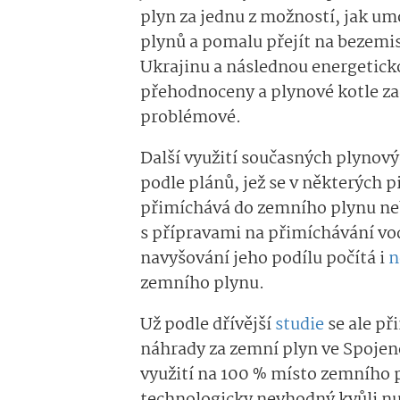
plyn za jednu z možností, jak um
plynů a pomalu přejít na bezemisn
Ukrajinu a následnou energeticko
přehodnoceny a plynové kotle zač
problémové.
Další využití současných plynovýc
podle plánů, jež se v některých pi
přimíchává do zemního plynu neb
s přípravami na přimíchávání v
navyšování jeho podílu počítá i
n
zemního plynu.
Už podle dřívější
studie
se ale př
náhrady za zemní plyn ve Spojen
využití na 100 % místo zemního p