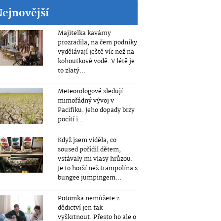
Nejnovější
Majitelka kavárny
prozradila, na čem podniky
vydělávají ještě víc než na
kohoutkové vodě. V létě je
to zlatý...
Meteorologové sledují
mimořádný vývoj v
Pacifiku. Jeho dopady brzy
pocítí i...
Když jsem viděla, co
soused pořídil dětem,
vstávaly mi vlasy hrůzou.
Je to horší než trampolína s
bungee jumpingem...
Potomka nemůžete z
dědictví jen tak
vyškrtnout. Přesto ho ale o