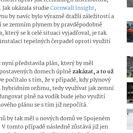
nosti úprav jak technologií distributora,
 Jak ukázala studie
Cornwall Insight
,
u by navíc bylo výrazně dražší záležitostí a
ání se zemním plynem by pravděpodobně
 který se k celé situaci vyjadřoval, je tak
instalaci tepelných čerpadel oproti využití
 nyní představila plán, který by měl
ě postavených domech úplně
zakázat, a to už
íve počítalo s tím, že v případě, kdy plynový
 hybridním režimu, tedy využívat jak zemní
i fungovat plně na vodík bude jeho využití
nového plánu se s tím již nepočítá.
uhů by tak měl u nových domů ve Spojeném
. V tomto případě následně zůstává již jen