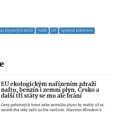
az plynových kotlů
Vodík
UK
Spojené království
ie
EU ekologickým nařízením zdraží
naftu, benzín i zemní plyn. Česko a
další tři státy se mu ale brání
Ceny pohonných hmot nebo zemního plynu by mohly už za
necelé dva roky začít rychle narůstat. Hlavním důvodem k...