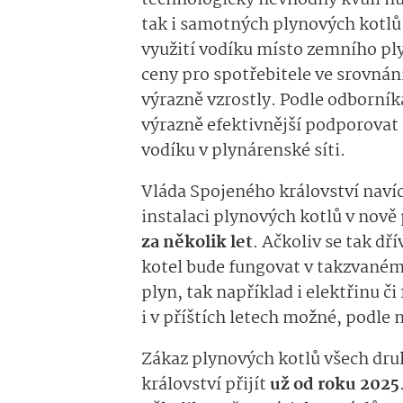
technologicky nevhodný kvůli nut
tak i samotných plynových kotlů.
využití vodíku místo zemního plyn
ceny pro spotřebitele ve srovn
výrazně vzrostly. Podle odborníka,
výrazně efektivnější podporovat 
vodíku v plynárenské síti.
Vláda Spojeného království navíc
instalaci plynových kotlů v nov
za několik let
. Ačkoliv se tak dř
kotel bude fungovat v takzvaném
plyn, tak například i elektřinu č
i v příštích letech možné, podle 
Zákaz plynových kotlů všech dr
království přijít
už od roku 2025