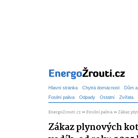
Hlavní stránka
Chytrá domácnost
Dům a
Fosilní paliva
Odpady
Ostatní
Zvířata
EnergoZrouti.cz
»
Fosilní paliva
»
Zákaz plyn
Zákaz plynových kotl