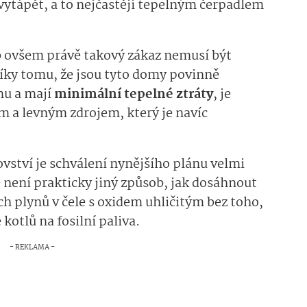
vytápět, a to nejčastěji tepelným čerpadlem
 ovšem právě takový zákaz nemusí být
y tomu, že jsou tyto domy povinně
mu a mají
minimální tepelné ztráty
, je
m a levným zdrojem, který je navíc
ovství je schválení nynějšího plánu velmi
 není prakticky jiný způsob, jak dosáhnout
h plynů v čele s oxidem uhličitým bez toho,
 kotlů na fosilní paliva.