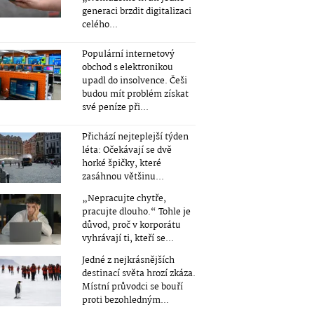
generaci brzdit digitalizaci
celého...
Populární internetový
obchod s elektronikou
upadl do insolvence. Češi
budou mít problém získat
své peníze při...
Přichází nejteplejší týden
léta: Očekávají se dvě
horké špičky, které
zasáhnou většinu...
„Nepracujte chytře,
pracujte dlouho.“ Tohle je
důvod, proč v korporátu
vyhrávají ti, kteří se...
Jedné z nejkrásnějších
destinací světa hrozí zkáza.
Místní průvodci se bouří
proti bezohledným...