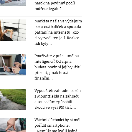
nárok na povinný podíl
můžete legálně...
Markéta našla ve výdejním
boxu cizí balíček a spustila
pátrání na internetu, kdo
si vyzvedl ten její. Reakce
lidí byly...
Používáte v práci umělou
inteligenci? Od srpna
budete povinni její využití
přiznat, jinak hrozí
finanční...
Vypouštěli zahradní bazén
z Mountfieldu na zahradu
a sousedům způsobili
škodu ve výši 150 tisíc...
Všichni důchodci by si měli
pořídit smartphone.
„Nemůžeme kvůli jedné