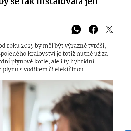
by se tak instalovala jen
od roku 2025 by měl být výrazně tvrdší,
pojeného království je totiž nutné už za
ní plynové kotle, ale i ty hybridní
plynu s vodíkem či elektřinou.