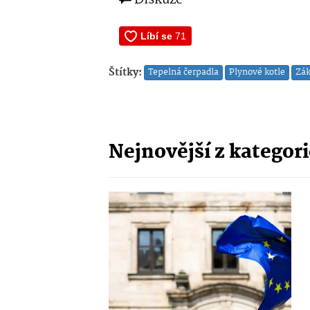
Diskuze
Štítky:
Tepelná čerpadla
Plynové kotle
Zák
Nejnovější z kategor