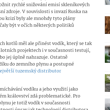
ožnit rychlé snižování emisí skleníkových
í zdroje. V souvislosti s invazí Ruska na
u krizí byly ale mnohdy tyto plány
aly být v očích některých politiků
h kotlů měl ale přinést vodík, který se tak
lotních projektech i v současnosti testují,
o jej úplně nahrazuje. Ostatně
odíku do zemního plynu a postupné
ejvětší tuzemský distributor
imíchávání vodíku a jeho využití jako
ém království zdá problematické. Pro
lynu je totiž vodík v současnosti