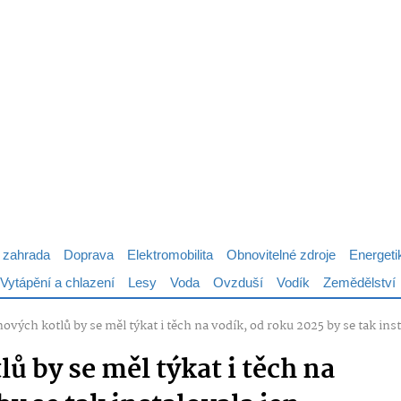
 zahrada
Doprava
Elektromobilita
Obnovitelné zdroje
Energeti
Vytápění a chlazení
Lesy
Voda
Ovzduší
Vodík
Zemědělství
ových kotlů by se měl týkat i těch na vodík, od roku 2025 by se tak inst
ů by se měl týkat i těch na